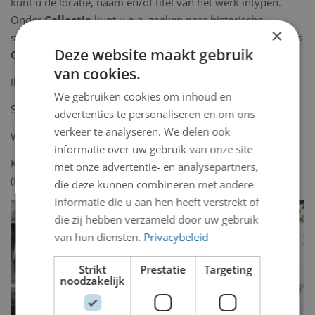
kunt u de locatie, naam en/of titel van het werk intypen.
Onder
Collectie
kunt u o.a. zoeken naar historische
×
stukken. En klik ook vooral de andere kopjes eens aan, zoals
Deze website maakt gebruik
Over Velsen
en
Boekje Beelden van Velsen
.
van cookies.
Ik wens u veel plezier bij het bekijken van onze website!
We gebruiken cookies om inhoud en
Sander Smeets
advertenties te personaliseren en om ons
verkeer te analyseren. We delen ook
Wethouder kunst en cultuur
informatie over uw gebruik van onze site
Kunstwerk op de foto:
Ontmoeting
van Victor de Beijer
met onze advertentie- en analysepartners,
(Hoofdstraat, Santpoort-Noord).
die deze kunnen combineren met andere
informatie die u aan hen heeft verstrekt of
die zij hebben verzameld door uw gebruik
van hun diensten.
Privacybeleid
Strikt
Prestatie
Targeting
noodzakelijk