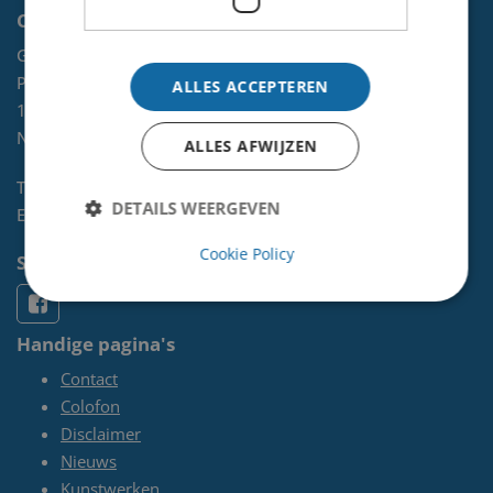
Contact
Gemeente Velsen
Postbus 465
ALLES ACCEPTEREN
1970 AL
IJMUIDEN
NL
ALLES AFWIJZEN
Telefoon:
0255-567 200
DETAILS WEERGEVEN
E-mail:
kunst@velsen.nl
Cookie Policy
Socials
Handige pagina's
Contact
Colofon
Disclaimer
Nieuws
Kunstwerken