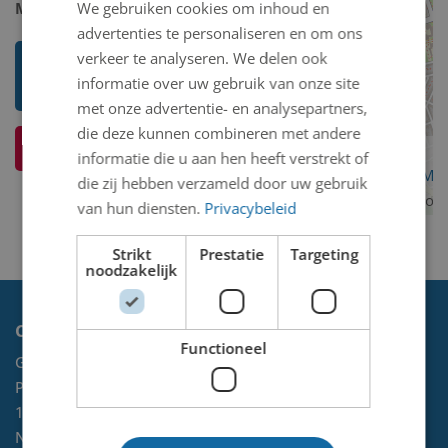
We gebruiken cookies om inhoud en
Model 2D/3D:
2D binnen
advertenties te personaliseren en om ons
verkeer te analyseren. We delen ook
Toon mij meer werken van
informatie over uw gebruik van onze site
Wouter Piersma (Ipitsj)
met onze advertentie- en analysepartners,
die deze kunnen combineren met andere
Ik weet meer over dit kunstwerk
informatie die u aan hen heeft verstrekt of
OpenStreetMa
die zij hebben verzameld door uw gebruik
contributors
van hun diensten.
Privacybeleid
Strikt
Prestatie
Targeting
noodzakelijk
Contact
Functioneel
Gemeente Velsen
Postbus 465
1970 AL
IJMUIDEN
NL