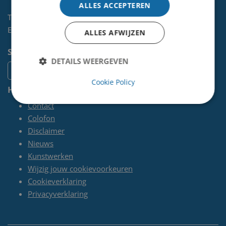
ALLES ACCEPTEREN
Telefoon:
0255-567 200
E-mail:
kunst@velsen.nl
ALLES AFWIJZEN
Socials
DETAILS WEERGEVEN
Cookie Policy
Handige pagina's
Contact
Colofon
Disclaimer
Nieuws
Kunstwerken
Wijzig jouw cookievoorkeuren
Cookieverklaring
Privacyverklaring