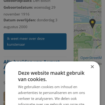
Geboorteplaats:
Den Bosch
Geboortedatum:
woensdag 29
november 1916
Datum overlijden:
donderdag 3
augustus 2000
Ik weet meer over deze
kunstenaar
OpenStreetMa
Alle beelden van August
contributors
×
Adrianus Marie (Auguste)
Manche
Deze website maakt gebruik
van cookies.
Showing
1-1
of
1
item.
We gebruiken cookies om inhoud en
advertenties te personaliseren en om ons
verkeer te analyseren. We delen ook
informatie over uw gebruik van onze site