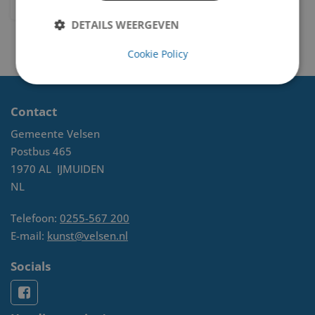
DETAILS WEERGEVEN
Cookie Policy
Contact
Gemeente Velsen
Postbus 465
1970 AL
IJMUIDEN
NL
Telefoon:
0255-567 200
E-mail:
kunst@velsen.nl
Socials