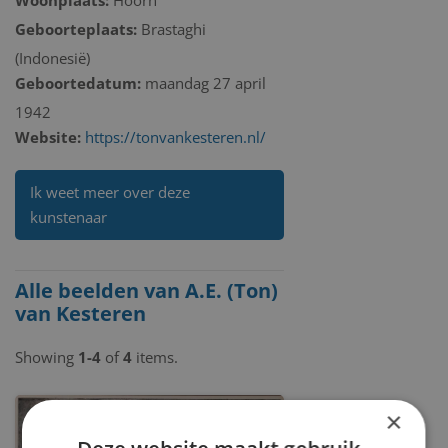
Geboorteplaats:
Brastaghi
(Indonesië)
Geboortedatum:
maandag 27 april
1942
Website:
https://tonvankesteren.nl/
Ik weet meer over deze
kunstenaar
Alle beelden van A.E. (Ton)
van Kesteren
Showing
1-4
of
4
items.
×