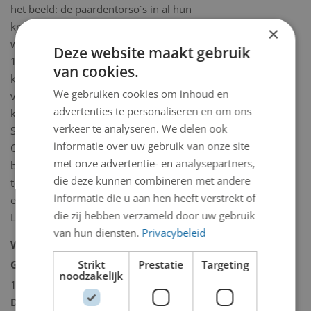
het beeld: de paardentorso´s in al hun
kracht en beleving. Arthur Spronken
×
was van 1955 tot haar overlijden in
Deze website maakt gebruik
1983 getrouwd met de Finse
van cookies.
kunstenares Varpu Tikanoja. Zij kregen
We gebruiken cookies om inhoud en
vier dochters, waaronder de
advertenties te personaliseren en om ons
kunstenaressen Siiri Spronken, Arja
verkeer te analyseren. We delen ook
Spronken, Kore Spronken en zoon
informatie over uw gebruik van onze site
Caius Spronken. Spronken en de
met onze advertentie- en analysepartners,
beeldhouwster Francesca Zijlstra zijn
die deze kunnen combineren met andere
tot zijn dood levenspartners geweest
informatie die u aan hen heeft verstrekt of
en deelden huis en ateliers in Zuid-
die zij hebben verzameld door uw gebruik
Limburg.
van hun diensten.
Privacybeleid
Woonplaats:
Beek
Strikt
Prestatie
Targeting
Geboortedatum:
donderdag 24 juli
noodzakelijk
1930
Datum overlijden:
donderdag 5 april