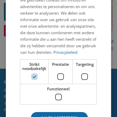
We gebruiken cookies om inhoud en
advertenties te personaliseren en om ons
Toon mij meer werken van Pieter
verkeer te analyseren. We delen ook
't Hart
informatie over uw gebruik van onze site
met onze advertentie- en analysepartners,
Ik weet meer over dit kunstwerk
die deze kunnen combineren met andere
informatie die u aan hen heeft verstrekt of
OpenStreetMa
die zij hebben verzameld door uw gebruik
contributors
van hun diensten.
Privacybeleid
Strikt
Prestatie
Targeting
noodzakelijk
Contact
Functioneel
Gemeente Velsen
Postbus 465
1970 AL
IJMUIDEN
NL