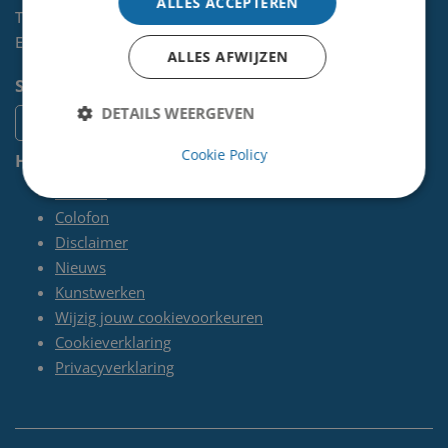
ALLES ACCEPTEREN
Telefoon:
0255-567 200
E-mail:
kunst@velsen.nl
ALLES AFWIJZEN
Socials
DETAILS WEERGEVEN
Cookie Policy
Handige pagina's
Contact
Colofon
Disclaimer
Nieuws
Kunstwerken
Wijzig jouw cookievoorkeuren
Cookieverklaring
Privacyverklaring