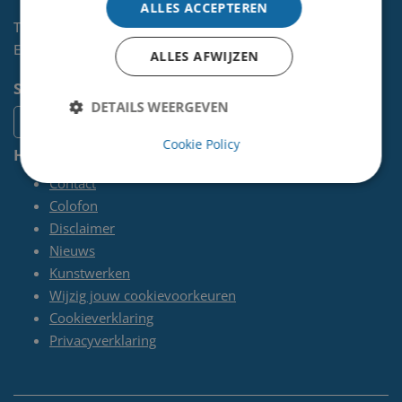
ALLES ACCEPTEREN
Telefoon:
0255-567 200
E-mail:
kunst@velsen.nl
ALLES AFWIJZEN
Socials
DETAILS WEERGEVEN
Cookie Policy
Handige pagina's
Contact
Colofon
Disclaimer
Nieuws
Kunstwerken
Wijzig jouw cookievoorkeuren
Cookieverklaring
Privacyverklaring