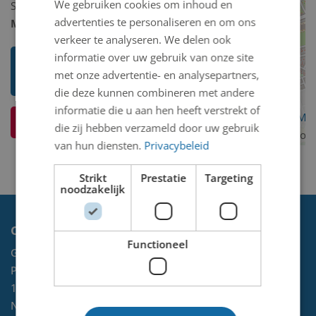
We gebruiken cookies om inhoud en
Schilderij/tekening/grafiek/foto/streetart
advertenties te personaliseren en om ons
Model 2D/3D:
2D binnen
verkeer te analyseren. We delen ook
informatie over uw gebruik van onze site
Toon mij meer werken van Arie
met onze advertentie- en analysepartners,
Schouten
die deze kunnen combineren met andere
informatie die u aan hen heeft verstrekt of
OpenStreetMa
Ik weet meer over dit kunstwerk
die zij hebben verzameld door uw gebruik
contributors
van hun diensten.
Privacybeleid
Strikt
Prestatie
Targeting
noodzakelijk
Contact
Functioneel
Gemeente Velsen
Postbus 465
1970 AL
IJMUIDEN
NL