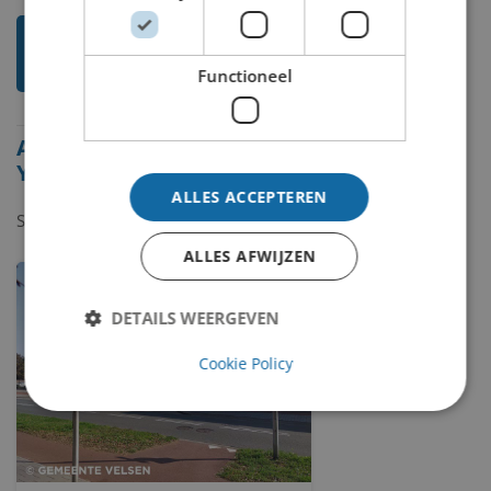
Ik weet meer over deze
kunstenaar
Functioneel
Alle beelden van Bouke
Ylstra
ALLES ACCEPTEREN
Showing
1-1
of
1
item.
ALLES AFWIJZEN
DETAILS WEERGEVEN
Cookie Policy