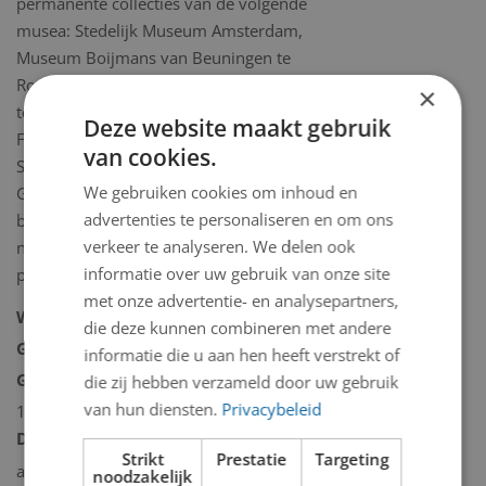
permanente collecties van de volgende
musea: Stedelijk Museum Amsterdam,
Museum Boijmans van Beuningen te
Rotterdam Museum Bommel van Dam
×
te Venlo, Stedelijk Museum Den Haag,
Deze website maakt gebruik
Frans Hals Museum Haarlem en het
van cookies.
Stedelijk Museum Schiedam en het
We gebruiken cookies om inhoud en
Gemeente Museum Dordrecht. Verder
advertenties te personaliseren en om ons
bevindt zijn werk zich in diverse
verkeer te analyseren. We delen ook
nationale en internationale
informatie over uw gebruik van onze site
privécollecties.
met onze advertentie- en analysepartners,
Woonplaats:
Dordrecht
die deze kunnen combineren met andere
Geboorteplaats:
Den Haag
informatie die u aan hen heeft verstrekt of
Geboortedatum:
maandag 13 maart
die zij hebben verzameld door uw gebruik
van hun diensten.
Privacybeleid
1933
Datum overlijden:
maandag 17
Strikt
Prestatie
Targeting
augustus 2009
noodzakelijk