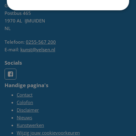
Gemeente Velsen
Postbus 465
1970 AL
IJMUIDEN
NL
Telefoon:
0255-567 200
E-mail:
kunst@velsen.nl
Socials
Handige pagina's
Contact
Colofon
Disclaimer
Nieuws
Kunstwerken
Wijzig jouw cookievoorkeuren