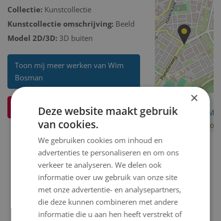
Collectie:
Kunstcollectie
Kunstcollectie omschrijving:
Beeld
Model 2D/3D:
3D buiten
Toon mij meer werken van Wim
Bosman
×
Ik weet meer over dit kunstwerk
Deze website maakt gebruik
OpenStreetMa
van cookies.
contributors
We gebruiken cookies om inhoud en
advertenties te personaliseren en om ons
verkeer te analyseren. We delen ook
informatie over uw gebruik van onze site
met onze advertentie- en analysepartners,
die deze kunnen combineren met andere
informatie die u aan hen heeft verstrekt of