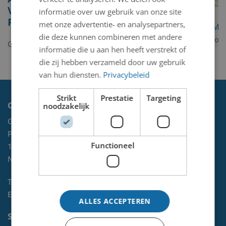
Vos van Steenwijk-van
informatie over uw gebruik van onze site
Pallandt
met onze advertentie- en analysepartners,
OpenStreetMa
die deze kunnen combineren met andere
contributors
Geen kunstwerken gevonden.
informatie die u aan hen heeft verstrekt of
die zij hebben verzameld door uw gebruik
van hun diensten.
Privacybeleid
Strikt
Prestatie
Targeting
Contact
noodzakelijk
Gemeente Velsen
Postbus 465
Functioneel
1970 AL
IJMUIDEN
NL
Telefoon:
0255-567 200
E-mail:
kunst@velsen.nl
ALLES ACCEPTEREN
Socials