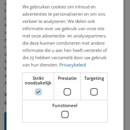
strenge rangschikking van
We gebruiken cookies om inhoud en
beeldelementen en het gebruik van
advertenties te personaliseren en om ons
uiteenlopende materialen. Ordening
verkeer te analyseren. We delen ook
en ritmiek. Ritmiek ontstaat door
informatie over uw gebruik van onze site
afwisseling van gedefinieerde volumes
met onze advertentie- en analysepartners,
en de contouren zorgen voor een
die deze kunnen combineren met andere
ruimtelijke tekening. Verder heeft hij
informatie die u aan hen heeft verstrekt of
docentschappen gegeven aan o.a. De
die zij hebben verzameld door uw gebruik
Vrije Academie, Den Haag, Staatliche
van hun diensten.
Privacybeleid
Kunstakademie, Dusseldorf en
Academie voor Beeldende Kunsten
Strikt
Prestatie
Targeting
noodzakelijk
Arnhem.
Woonplaats:
Arnhem
Geboorteplaats:
Arnhem - 1944
Functioneel
Ik weet meer over deze
kunstenaar