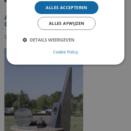
ALLES ACCEPTEREN
Alle beelden van
Christiaan Paul Damsté
ALLES AFWIJZEN
Showing
1-1
of
1
item.
DETAILS WEERGEVEN
Cookie Policy