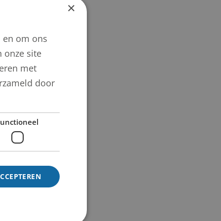
×
n en om ons
 onze site
neren met
verzameld door
unctioneel
ACCEPTEREN