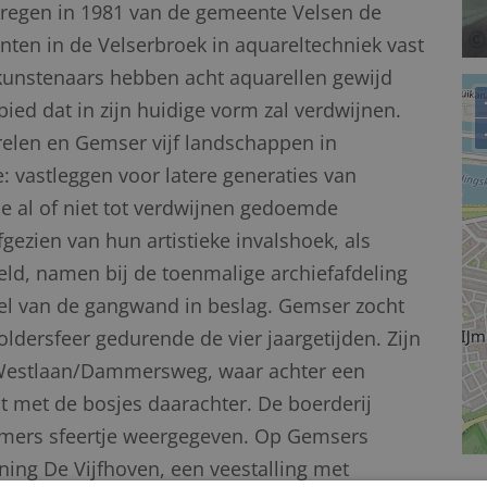
regen in 1981 van de gemeente Velsen de
ten in de Velserbroek in aquareltechniek vast
 kunstenaars hebben acht aquarellen gewijd
ed dat in zijn huidige vorm zal verdwijnen.
relen en Gemser vijf landschappen in
: vastleggen voor latere generaties van
de al of niet tot verdwijnen gedoemde
gezien van hun artistieke invalshoek, als
ld, namen bij de toenmalige archiefafdeling
el van de gangwand in beslag. Gemser zocht
oldersfeer gedurende de vier jaargetijden. Zijn
k Westlaan/Dammersweg, waar achter een
t met de bosjes daarachter. De boerderij
zomers sfeertje weergegeven. Op Gemsers
ning De Vijfhoven, een veestalling met