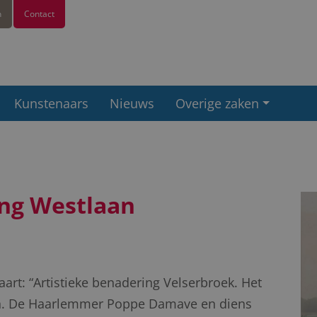
n
Contact
Kunstenaars
Nieuws
Overige zaken
ng Westlaan
kaart: “Artistieke benadering Velserbroek. Het
len. De Haarlemmer Poppe Damave en diens