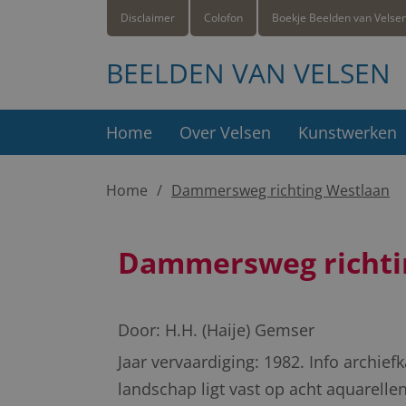
Disclaimer
Colofon
Boekje Beelden van Velse
BEELDEN VAN VELSEN
Home
Over Velsen
Kunstwerken
Home
Dammersweg richting Westlaan
Dammersweg richti
Door:
H.H. (Haije) Gemser
Jaar vervaardiging: 1982. Info archief
landschap ligt vast op acht aquarel