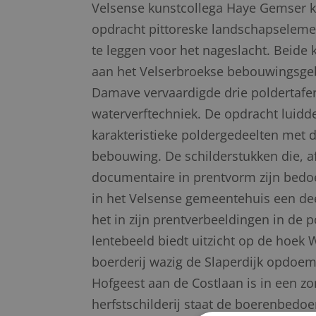
Velsense kunstcollega Haye Gemser k
opdracht pittoreske landschapselemen
te leggen voor het nageslacht. Beide
aan het Velserbroekse bebouwingsgebi
Damave vervaardigde drie poldertafe
waterverftechniek. De opdracht luidde
karakteristieke poldergedeelten met 
bebouwing. De schilderstukken die, af
documentaire in prentvorm zijn bedoe
in het Velsense gemeentehuis een de
het in zijn prentverbeeldingen in de p
lentebeeld biedt uitzicht op de hoe
boerderij wazig de Slaperdijk opdoem
Hofgeest aan de Costlaan is in een 
herfstschilderij staat de boerenbedoe