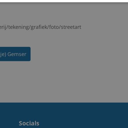
erij/tekening/grafiek/foto/streetart
ije) Gemser
Socials