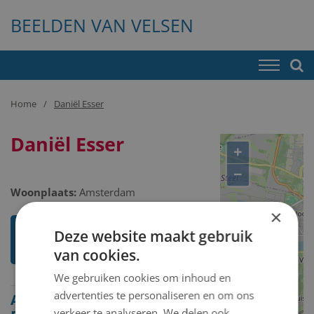
BEELDEN VAN VELSEN
Home
Daniël Esser
Daniël Esser
+
−
Woonplaats:
Amsterdam
×
Ik weet meer over deze
Deze website maakt gebruik
kunstenaar
van cookies.
We gebruiken cookies om inhoud en
advertenties te personaliseren en om ons
Alle beelden van Daniël
verkeer te analyseren. We delen ook