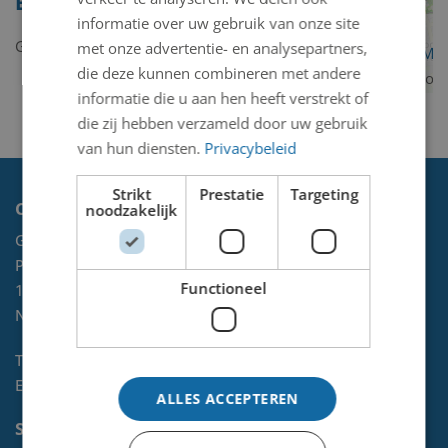
Esser
informatie over uw gebruik van onze site
Geen kunstwerken gevonden.
met onze advertentie- en analysepartners,
OpenStreetMa
die deze kunnen combineren met andere
contributors
informatie die u aan hen heeft verstrekt of
die zij hebben verzameld door uw gebruik
van hun diensten.
Privacybeleid
Strikt
Prestatie
Targeting
Contact
noodzakelijk
Gemeente Velsen
Postbus 465
Functioneel
1970 AL
IJMUIDEN
NL
Telefoon:
0255-567 200
E-mail:
kunst@velsen.nl
ALLES ACCEPTEREN
Socials