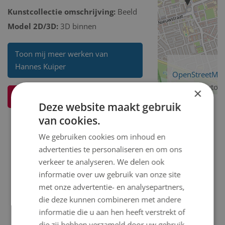
Kunstcollectie omschrijving:
Beeld
Model 2D/3D:
3D binnen
Toon mij meer werken van
Hannes Kuiper
OpenStreetMa
contributors
×
Ik weet meer over dit kunstwerk
Deze website maakt gebruik
van cookies.
We gebruiken cookies om inhoud en
advertenties te personaliseren en om ons
verkeer te analyseren. We delen ook
informatie over uw gebruik van onze site
met onze advertentie- en analysepartners,
die deze kunnen combineren met andere
informatie die u aan hen heeft verstrekt of
die zij hebben verzameld door uw gebruik