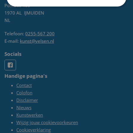
Postbus 465
1970 AL
IJMUIDEN
NL
Telefoon:
0255-567 200
E-mail:
kunst@velsen.nl
Socials
Handige pagina's
Contact
Colofon
Disclaimer
Nieuws
Kunstwerken
Wijzig jouw cookievoorkeuren
Cookieverklaring