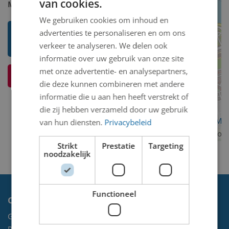
van cookies.
Model 2D/3D:
2D binnen
We gebruiken cookies om inhoud en
Toon mij meer werken van
advertenties te personaliseren en om ons
Wouter Piersma (Ipitsj)
verkeer te analyseren. We delen ook
informatie over uw gebruik van onze site
met onze advertentie- en analysepartners,
Ik weet meer over dit kunstwerk
die deze kunnen combineren met andere
informatie die u aan hen heeft verstrekt of
die zij hebben verzameld door uw gebruik
OpenStreetMa
van hun diensten.
Privacybeleid
contributors
Strikt
Prestatie
Targeting
noodzakelijk
Functioneel
Contact
Gemeente Velsen