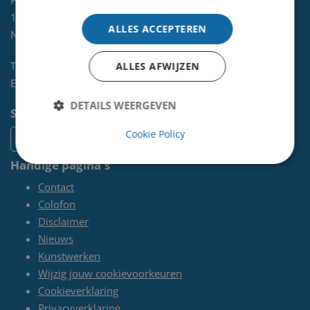
Postbus 465
1970 AL
IJMUIDEN
ALLES ACCEPTEREN
NL
Telefoon:
0255-567 200
ALLES AFWIJZEN
E-mail:
kunst@velsen.nl
DETAILS WEERGEVEN
Socials
Cookie Policy
Handige pagina's
Contact
Colofon
Disclaimer
Nieuws
Kunstwerken
Wijzig jouw cookievoorkeuren
Cookieverklaring
Privacyverklaring