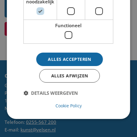
noodzakelijk
Toon mij meer werken van
Hendrik de Vries
Functioneel
Ik weet meer over dit kunstwerk
ALLES ACCEPTEREN
Contact
ALLES AFWIJZEN
Gemeente Velsen
DETAILS WEERGEVEN
Postbus 465
1970 AL
IJMUIDEN
Cookie Policy
NL
Telefoon:
0255-567 200
E-mail:
kunst@velsen.nl