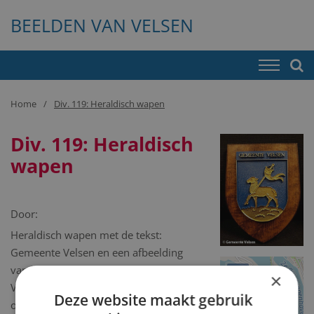
BEELDEN VAN VELSEN
Home
Div. 119: Heraldisch wapen
Div. 119: Heraldisch
wapen
Door:
Heraldisch wapen met de tekst:
Gemeente Velsen en een afbeelding
van het wapen van de gemeente
+
×
Velsen, goudkleurig op een blauwe
−
Deze website maakt gebruik
ondergrond. Het is bevestigd op een