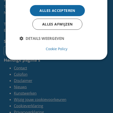
1970 AL
IJMUIDEN
ALLES ACCEPTEREN
NL
Telefoon:
0255-567 200
ALLES AFWIJZEN
E-mail:
kunst@velsen.nl
DETAILS WEERGEVEN
Socials
Cookie Policy
Handige pagina's
Contact
Colofon
Disclaimer
Nieuws
Kunstwerken
Wijzig jouw cookievoorkeuren
Cookieverklaring
Privacyverklaring