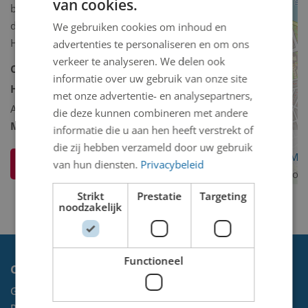
van cookies.
bruin houten schild. Aan de achterkant
de tekst: Heraldische wapenindustrie
We gebruiken cookies om inhoud en
Hooijmayers Vlaardingen, 1996.
advertenties te personaliseren en om ons
verkeer te analyseren. We delen ook
Collectie:
Historische collectie
informatie over uw gebruik van onze site
Historische collectie omschrijving:
met onze advertentie- en analysepartners,
Andere/diversen
die deze kunnen combineren met andere
Model 2D/3D:
3D binnen
informatie die u aan hen heeft verstrekt of
die zij hebben verzameld door uw gebruik
OpenStreetMa
Ik weet meer over dit kunstwerk
van hun diensten.
Privacybeleid
contributors
Strikt
Prestatie
Targeting
noodzakelijk
Functioneel
Contact
Gemeente Velsen
Postbus 465