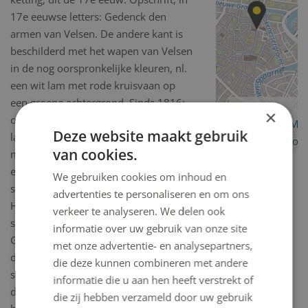
17e eeuwse letters: Gedenck den
armen van Velsen. De andere kant is
beschilderd met het wapen van Velsen
in de nog oorspronkelijke kleuren, nl.
een wit lam met rode kruisvaan op
een groene achtergrond. Sinds 1816:
×
op een veld van azuur een gouden
OpenStreetMa
Deze website maakt gebruik
lam, staande op een gouden terras,
contributors
van cookies.
met een gouden kruisvaan en daarop
een gouden Latijns Kruis. Deze bussen
We gebruiken cookies om inhoud en
stonden of hingen al vanaf 1691 in de
advertenties te personaliseren en om ons
Hervormde Kerk, de R.K. Kerk en de
verkeer te analyseren. We delen ook
school te Velsen. In Santpoort en Jan
informatie over uw gebruik van onze site
Gijzenvaart waren drie van de
met onze advertentie- en analysepartners,
dergelijke bussen in gebruik. Uit
die deze kunnen combineren met andere
stukken in het Oud.archief, nr. 384,
informatie die u aan hen heeft verstrekt of
doos 40 (Inventaris Doornick 106)
die zij hebben verzameld door uw gebruik