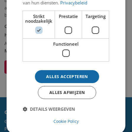
blijkt dat deze bussen door
van hun diensten.
Privacybeleid
aalmoesmeesters werden gelicht ten
behoeve van de algemene armen.
Strikt
Prestatie
Targeting
noodzakelijk
Collectie:
Historische collectie
Historische collectie omschrijving:
Andere/diversen
Functioneel
Model 2D/3D:
3D binnen
Ik weet meer over dit kunstwerk
ALLES ACCEPTEREN
ALLES AFWIJZEN
DETAILS WEERGEVEN
Contact
Gemeente Velsen
Cookie Policy
Postbus 465