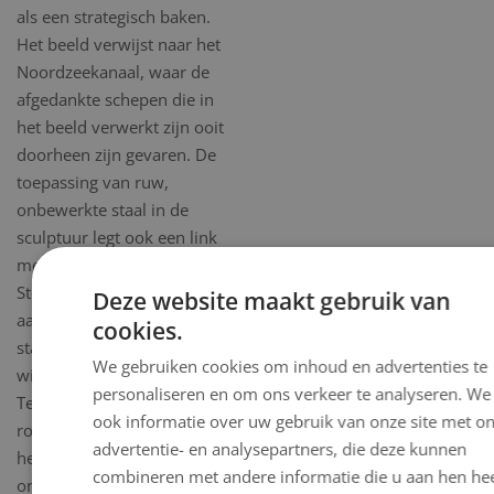
als een strategisch baken.
Het beeld verwijst naar het
Noordzeekanaal, waar de
afgedankte schepen die in
het beeld verwerkt zijn ooit
doorheen zijn gevaren. De
toepassing van ruw,
onbewerkte staal in de
sculptuur legt ook een link
met de hoogovens van Tata
Steel. Als het beeld over een
Deze website maakt gebruik van
aantal weken op zijn plek
cookies.
staat, zal het op subtiele
We gebruiken cookies om inhoud en advertenties te
wijze worden aangelicht.
personaliseren en om ons verkeer te analyseren. We
Tevens zal het groen
ook informatie over uw gebruik van onze site met o
rondom het werk worden
advertentie- en analysepartners, die deze kunnen
hersteld. De officiële
combineren met andere informatie die u aan hen hee
onthulling van het