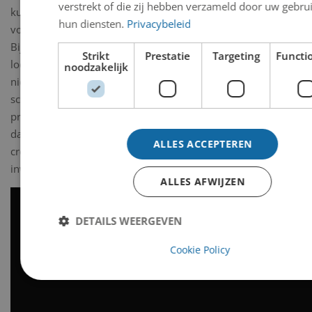
verstrekt of die zij hebben verzameld door uw gebru
kunstwerk vindt in het
hun diensten.
Privacybeleid
voorjaar van 2020 plaats.
Bij de nieuwe, passende
Strikt
Prestatie
Targeting
Functi
locatie hoort ook een
noodzakelijk
nieuwe naam. De gemeente
schrijft daarvoor t.z.t. een
prijsvraag uit en doet
daarbij een beroep op de
ALLES ACCEPTEREN
creativiteit van alle
inwoners van Velsen.
ALLES AFWIJZEN
DETAILS WEERGEVEN
Cookie Policy