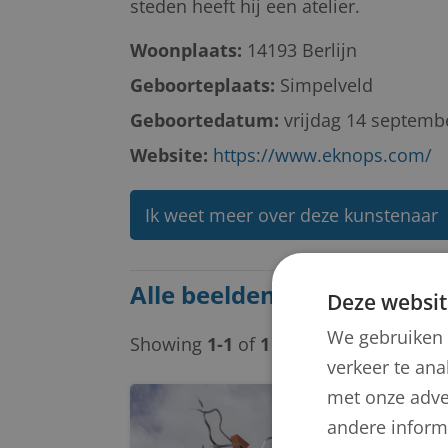
steden heeft hij een atelier.
Woonplaats:
14193 Berlijn
Geboorteplaats:
Simpelveld
Geboortedatum:
vrijdag 14 septemb
Website:
https://www.eknops.com/
Ik weet meer over deze kunstenaar
Alle beelden van Egidius 
Deze websit
We gebruiken 
Showing
1-1
of
1
item.
verkeer te ana
met onze adve
andere informa