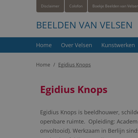
Disclaimer
Colofon
Boekje Beelden van Velse
BEELDEN VAN VELSEN
Home
Over Velsen
Kunstwerken
Home
Egidius Knops
Egidius Knops
Egidius Knops is beeldhouwer, schilder
openbare ruimte. Opleiding: Academi
onvoltooid). Werkzaam in Berlijn sin