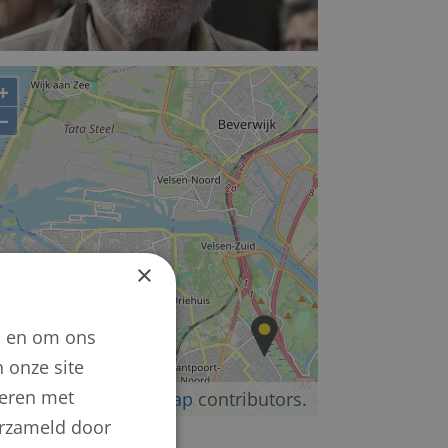
+
−
×
n en om ons
 onze site
neren met
©
OpenStreetMap
contributors.
verzameld door