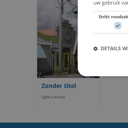
uw gebruik va
Strikt noodzak
DETAILS 
Zonder titel
Egidius Knops