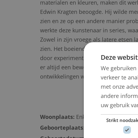
materialen en kleuren, maken dit werk
Edwin Kragten beoogde. Hij wilde me
zien en ze op een andere manier probe
werkte deze kunstenaar in series, waar
Zowel in zijn vroege als latere etsen 
zien. Het boeiende aan het werk van E
Deze websit
door experimenteren, scheppen en her
er altijd een beweeglijkheid aanwezig
We gebruiken 
ontwikkelingen wijst.
verkeer te ana
met onze adve
andere informa
uw gebruik va
Woonplaats:
Enkhuizen
Strikt noodzak
Geboorteplaats:
Zuilen