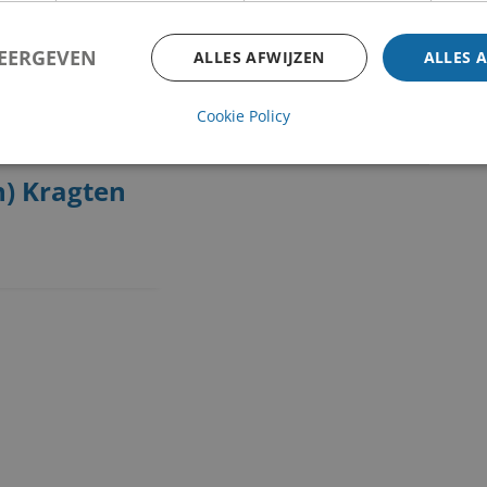
ber 1952
ber 2014
WEERGEVEN
ALLES AFWIJZEN
ALLES 
Cookie Policy
n) Kragten