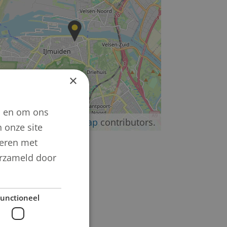
×
n en om ons
©
OpenStreetMap
contributors.
 onze site
neren met
verzameld door
unctioneel