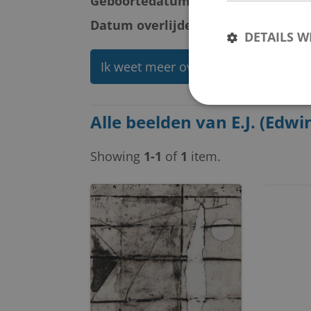
Geboortedatum:
maandag 22 decem
Datum overlijden:
zondag 23 novem
DETAILS 
Ik weet meer over deze kunstenaar
Alle beelden van E.J. (Edwi
Showing
1-1
of
1
item.