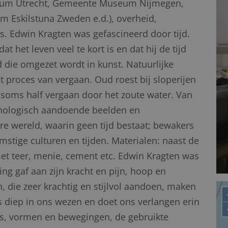
eum Utrecht, Gemeente Museum Nijmegen,
skilstuna Zweden e.d.), overheid,
s. Edwin Kragten was gefascineerd door tijd.
 dat het leven veel te kort is en dat hij de tijd
id die omgezet wordt in kunst. Natuurlijke
 proces van vergaan. Oud roest bij sloperijen
 soms half vergaan door het zoute water. Van
thologisch aandoende beelden en
e wereld, waarin geen tijd bestaat; bewakers
stige culturen en tijden. Materialen: naast de
et teer, menie, cement etc. Edwin Kragten was
g gaf aan zijn kracht en pijn, hoop en
 die zeer krachtig en stijlvol aandoen, maken
s diep in ons wezen en doet ons verlangen erin
es, vormen en bewegingen, de gebruikte