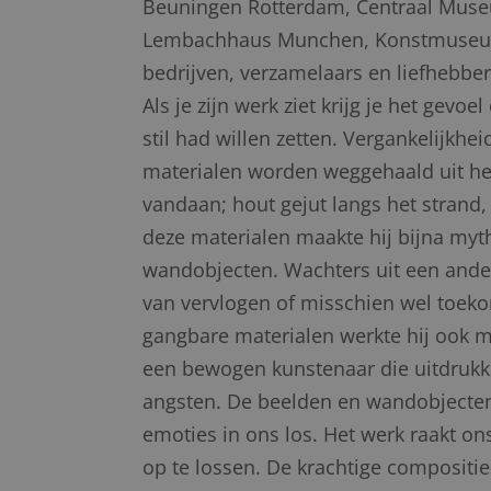
Beuningen Rotterdam, Centraal Mus
Lembachhaus Munchen, Konstmuseum E
bedrijven, verzamelaars en liefhebber
Als je zijn werk ziet krijg je het gevoel
stil had willen zetten. Vergankelijkhe
materialen worden weggehaald uit het
vandaan; hout gejut langs het strand,
deze materialen maakte hij bijna my
wandobjecten. Wachters uit een ander
van vervlogen of misschien wel toekom
gangbare materialen werkte hij ook m
een bewogen kunstenaar die uitdrukkin
angsten. De beelden en wandobjecten,
emoties in ons los. Het werk raakt on
op te lossen. De krachtige compositi