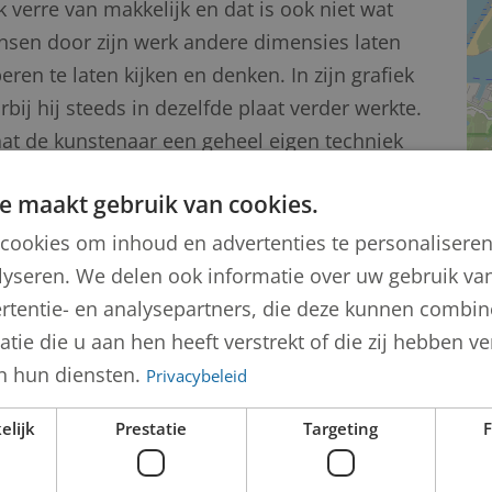
 verre van makkelijk en dat is ook niet wat
nsen door zijn werk andere dimensies laten
ren te laten kijken en denken. In zijn grafiek
bij hij steeds in dezelfde plaat verder werkte.
laat de kunstenaar een geheel eigen techniek
dwin Kragten is dat zijn technisch kunnen
e maakt gebruik van cookies.
scheppen niet in routine verstart, maar dat
 is die naar nieuwe en verrassende
cookies om inhoud en advertenties te personalisere
lyseren. We delen ook informatie over uw gebruik van
rtentie- en analysepartners, die deze kunnen combi
tie die u aan hen heeft verstrekt of die zij hebben 
n hun diensten.
Privacybeleid
elijk
Prestatie
Targeting
F