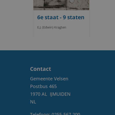
6e staat - 9 staten
E.J. (Edwin) Kragten
Contact
Gemeente Velsen
Postbus 465
1970 AL
IJMUIDEN
NL
Telefoon:
0255-567 200