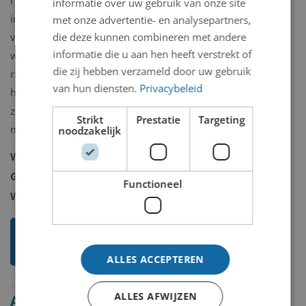
richting van de verf bepaald. De
informatie over uw gebruik van onze site
intensiteit wordt bepaald door de dikte
met onze advertentie- en analysepartners,
die deze kunnen combineren met andere
van de verf en de hoeveelheid die
informatie die u aan hen heeft verstrekt of
wordt aangebracht, maar ook door de
die zij hebben verzameld door uw gebruik
richting en de tijd van de kanteling van
van hun diensten.
Privacybeleid
het doek. Zwaartekracht, tijd en toeval
zijn de gereedschappen. Ruimte,
Strikt
Prestatie
Targeting
melodie en landschap de verbeelding.
noodzakelijk
Woonplaats:
Haarlem
Geboorteplaats:
Leiden - 1944
Functioneel
Website:
http://www.ericdenie.nl
Ik weet meer over deze
kunstenaar
ALLES ACCEPTEREN
ALLES AFWIJZEN
Alle beelden van Eric de