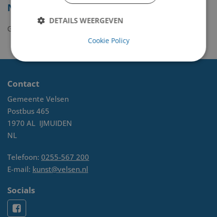
Nie
DETAILS WEERGEVEN
Geen kunstwerken gevonden.
Cookie Policy
Contact
Gemeente Velsen
Postbus 465
1970 AL
IJMUIDEN
NL
Telefoon:
0255-567 200
E-mail:
kunst@velsen.nl
Socials