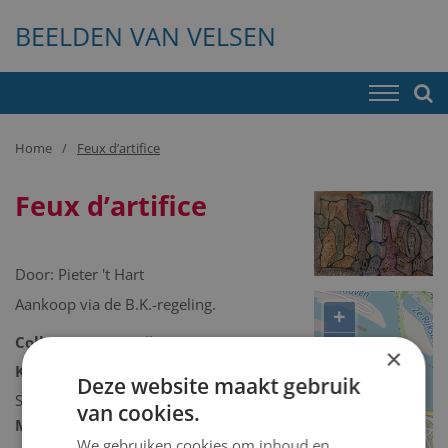
BEELDEN VAN VELSEN
Home
Feux d’artifice
Feux d’artifice
Door:
Pieter 't Hart
Aankoop via de B.K.-regeling.
+
Collectie:
Kunstcollectie
−
×
Kunstcollectie omschrijving:
Deze website maakt gebruik
Schilderij/tekening/grafiek/foto/streetart
van cookies.
Model 2D/3D:
2D binnen
We gebruiken cookies om inhoud en