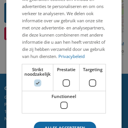
advertenties te personaliseren en om ons
Toon mij meer werken van Pieter
verkeer te analyseren. We delen ook
't Hart
informatie over uw gebruik van onze site
met onze advertentie- en analysepartners,
Ik weet meer over dit kunstwerk
die deze kunnen combineren met andere
informatie die u aan hen heeft verstrekt of
OpenStreetMa
die zij hebben verzameld door uw gebruik
contributors
van hun diensten.
Privacybeleid
Strikt
Prestatie
Targeting
noodzakelijk
Contact
Functioneel
Gemeente Velsen
Postbus 465
1970 AL
IJMUIDEN
NL
ALLES ACCEPTEREN