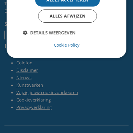
Telefoon:
0255-567 200
E-mail:
kunst@velsen.nl
ALLES AFWIJZEN
Socials
DETAILS WEERGEVEN
Cookie Policy
Handige pagina's
Contact
Colofon
Disclaimer
Nieuws
Kunstwerken
Wijzig jouw cookievoorkeuren
Cookieverklaring
Privacyverklaring