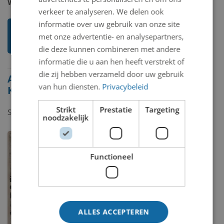
Website:
http://www.fonklement.tk/
verkeer te analyseren. We delen ook
informatie over uw gebruik van onze site
Ik weet meer over deze
met onze advertentie- en analysepartners,
kunstenaar
die deze kunnen combineren met andere
informatie die u aan hen heeft verstrekt of
die zij hebben verzameld door uw gebruik
Alle beelden van Fon
van hun diensten.
Privacybeleid
Klement
Strikt
Prestatie
Targeting
Showing
1-1
of
1
item.
noodzakelijk
Functioneel
ALLES ACCEPTEREN