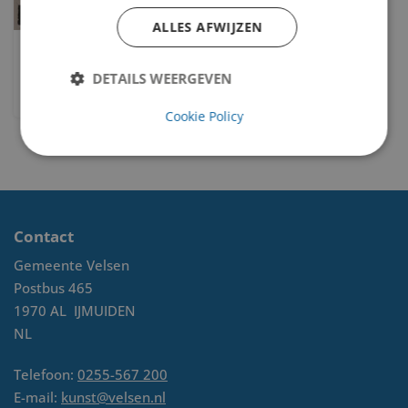
ALLES AFWIJZEN
Nieuwbouw
DETAILS WEERGEVEN
Fon Klement
Cookie Policy
Contact
Gemeente Velsen
Postbus 465
1970 AL
IJMUIDEN
NL
Telefoon:
0255-567 200
E-mail:
kunst@velsen.nl