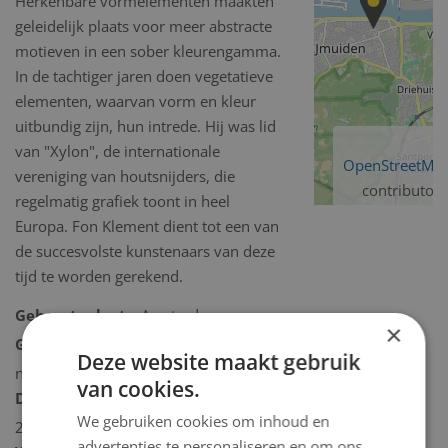
Herkenbare vormelementen maakten
geleidelijk plaats voor meer abstracte
motieven in een sober kleurengamma.
In de tachtiger jaren doen vegetatieve
elementen, waarvan vorm en kleur
uitbundig zijn, hun intrede. Hij was lid
van "Xylon", de internationale
OpenStreetMa
vereniging van houtsnijders, die
contributors
regelmatig grafiek toont in heel
Europa. Fon Klement dient tot een van
de succesvolste kunstenaars van deze
tijd te worden gerekend.
Geboorteplaats:
Amsterdam
×
Geboortedatum:
maandag 10
Deze website maakt gebruik
november 1930
van cookies.
Datum overlijden:
zondag 8 oktober
We gebruiken cookies om inhoud en
2000
advertenties te personaliseren en om ons