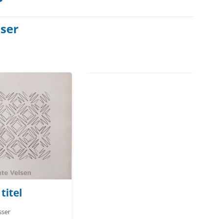
sser
titel
rasser