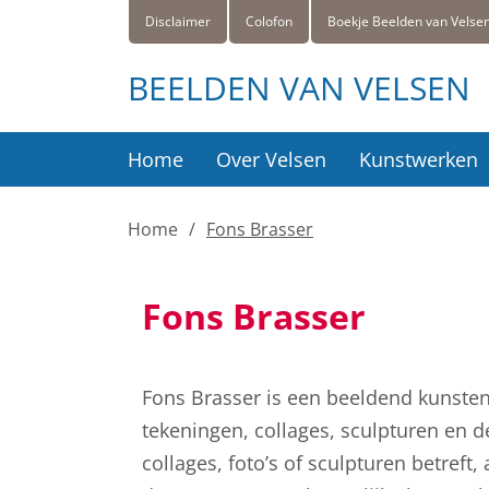
Disclaimer
Colofon
Boekje Beelden van Velse
BEELDEN VAN VELSEN
Home
Over Velsen
Kunstwerken
Home
Fons Brasser
Fons Brasser
Fons Brasser is een beeldend kunsten
tekeningen, collages, sculpturen en de
collages, foto’s of sculpturen betref