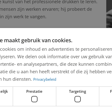
kunst van het professionele drukken te leren.
 mensen zijn werken ervaren; hij probeert de
n zijn werk te vangen.
unstenaar.asp?
e maakt gebruik van cookies.
sessionti=330996975
cookies om inhoud en advertenties te personalisere
lyseren. We delen ook informatie over uw gebruik van
rtentie- en analysepartners, die deze kunnen combi
tie die u aan hen heeft verstrekt of die zij hebben 
de
n hun diensten.
Privacybeleid
elijk
Prestatie
Targeting
F