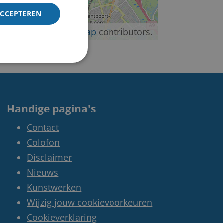
ACCEPTEREN
©
OpenStreetMap
contributors.
Handige pagina's
Contact
Colofon
Disclaimer
Nieuws
Kunstwerken
Wijzig jouw cookievoorkeuren
Cookieverklaring