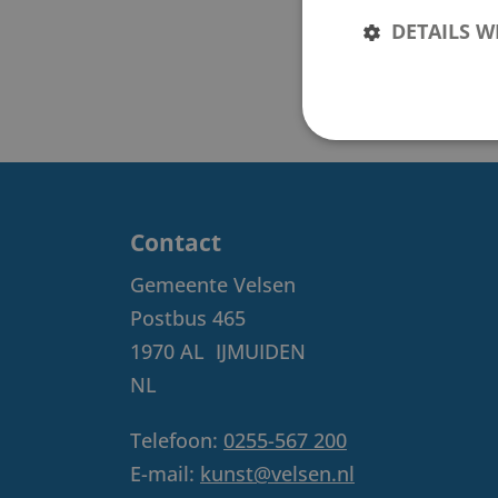
DETAILS 
Contact
Gemeente Velsen
Postbus 465
1970 AL
IJMUIDEN
NL
Telefoon:
0255-567 200
E-mail:
kunst@velsen.nl