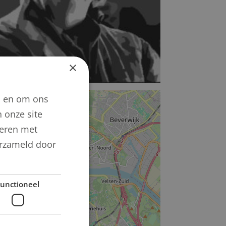
×
n en om ons
+
 onze site
−
neren met
verzameld door
unctioneel