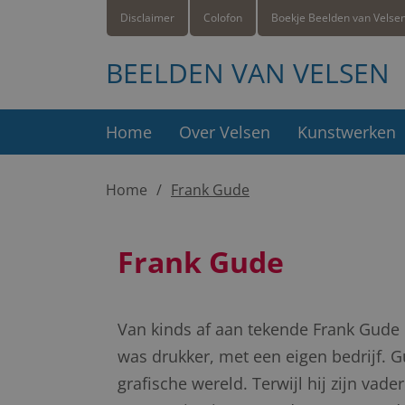
Disclaimer
Colofon
Boekje Beelden van Velse
BEELDEN VAN VELSEN
Home
Over Velsen
Kunstwerken
Home
Frank Gude
Frank Gude
Van kinds af aan tekende Frank Gude 
was drukker, met een eigen bedrijf. 
grafische wereld. Terwijl hij zijn vade