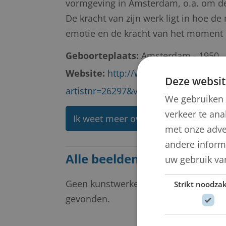
vormgeving in Amsterdam, o.a. om de 
De kracht van zijn werk ligt in hoe de
emotie en de kracht van het moment i
Geboorteplaats:
Amsterdam - 1950
Website:
http://www.galeries.nl/mnk
Deze websit
artistnr=26297&vane=1&em=&meer=&
We gebruiken 
verkeer te ana
Ik weet meer over deze kunstenaar
met onze adve
andere informa
Alle beelden van Frank Gu
uw gebruik va
Geen kunstwerken
Strikt noodzak
gevonden.