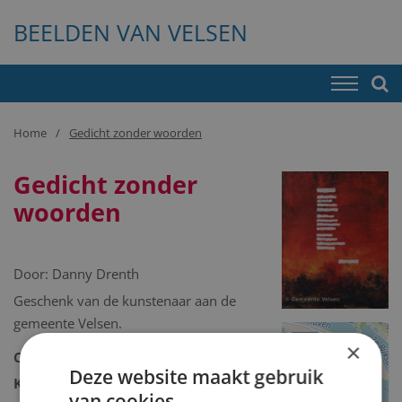
BEELDEN VAN VELSEN
Home
Gedicht zonder woorden
Gedicht zonder
woorden
Door:
Danny Drenth
Geschenk van de kunstenaar aan de
gemeente Velsen.
+
×
Collectie:
Kunstcollectie
−
Deze website maakt gebruik
Kunstcollectie omschrijving:
van cookies.