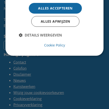
1970 AL
IJMUIDEN
ALLES ACCEPTEREN
NL
Telefoon:
0255-567 200
ALLES AFWIJZEN
E-mail:
kunst@velsen.nl
DETAILS WEERGEVEN
Socials
Cookie Policy
Handige pagina's
Contact
Colofon
Disclaimer
Nieuws
Kunstwerken
Wijzig jouw cookievoorkeuren
Cookieverklaring
Privacyverklaring