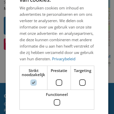
Schilderij/tekening/grafiek/foto/streetart
We gebruiken cookies om inhoud en
Model 2D/3D:
2D binnen
advertenties te personaliseren en om ons
verkeer te analyseren. We delen ook
Toon mij meer werken van Danny
informatie over uw gebruik van onze site
Drenth
met onze advertentie- en analysepartners,
die deze kunnen combineren met andere
Ik weet meer over dit kunstwerk
informatie die u aan hen heeft verstrekt of
die zij hebben verzameld door uw gebruik
OpenStreetMa
van hun diensten.
Privacybeleid
contributors
Strikt
Prestatie
Targeting
noodzakelijk
Functioneel
Contact
Gemeente Velsen
Postbus 465