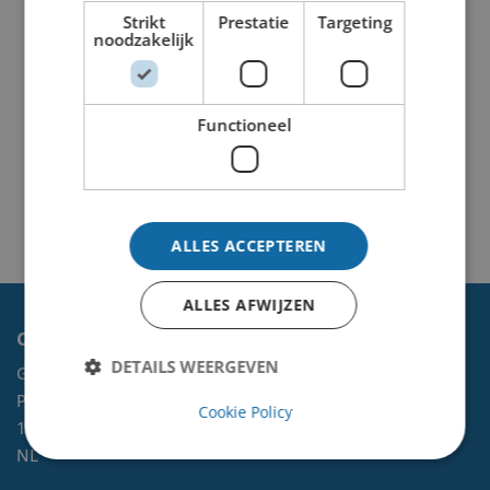
Strikt
Prestatie
Targeting
noodzakelijk
Functioneel
ALLES ACCEPTEREN
ALLES AFWIJZEN
Contact
DETAILS WEERGEVEN
Gemeente Velsen
Postbus 465
Cookie Policy
1970 AL
IJMUIDEN
NL