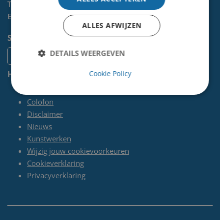
Telefoon:
0255-567 200
E-mail:
kunst@velsen.nl
ALLES AFWIJZEN
Socials
DETAILS WEERGEVEN
Handige pagina's
Cookie Policy
Contact
Colofon
Disclaimer
Nieuws
Kunstwerken
Wijzig jouw cookievoorkeuren
Cookieverklaring
Privacyverklaring