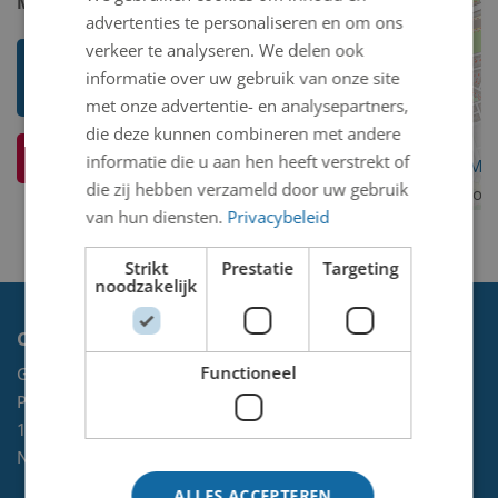
Model 2D/3D:
2D binnen
advertenties te personaliseren en om ons
verkeer te analyseren. We delen ook
Toon mij meer werken van Remi
informatie over uw gebruik van onze site
Jean Lois (Remi) Poppe
met onze advertentie- en analysepartners,
die deze kunnen combineren met andere
Ik weet meer over dit kunstwerk
informatie die u aan hen heeft verstrekt of
OpenStreetMa
die zij hebben verzameld door uw gebruik
contributors
van hun diensten.
Privacybeleid
Strikt
Prestatie
Targeting
noodzakelijk
Contact
Functioneel
Gemeente Velsen
Postbus 465
1970 AL
IJMUIDEN
NL
ALLES ACCEPTEREN