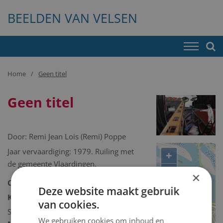
BEELDEN VAN VELSEN
Home
Geen titel
Geen titel
Door:
Remi Jean Lois (Remi) Poppe
Jaar vervaardiging: 1979. Ruiling met
+
de gemeente Vlaardingen.
−
×
Collectie:
Kunstcollectie
Deze website maakt gebruik
Kunstcollectie omschrijving:
van cookies.
Schilderij/tekening/grafiek/foto/streetart
We gebruiken cookies om inhoud en