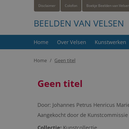
Disclaimer
Colofon
Boekje Beelden van Velse
BEELDEN VAN VELSEN
Home
Over Velsen
Kunstwerken
Home
Geen titel
Geen titel
Door:
Johannes Petrus Henricus Marie
Aangekocht door de Kunstcommissie b
Collectie:
Kunstcollectie