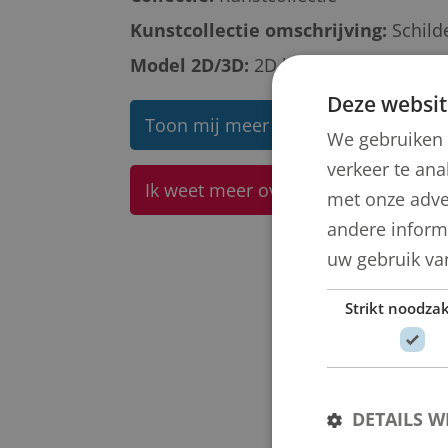
Kunstcollectie omschrijving:
Schild
Model 2D/3D:
2D binnen
Deze websit
Toon mij meer werken van Johannes
We gebruiken 
verkeer te ana
Ik weet meer over dit kunstwerk
met onze adve
andere informa
uw gebruik va
Strikt noodzak
DETAILS 