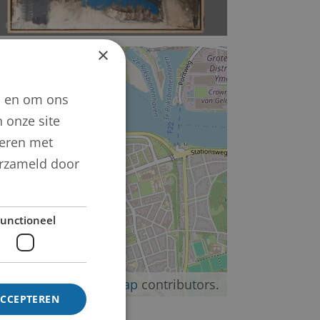
×
+
−
n en om ons
 onze site
neren met
verzameld door
unctioneel
©
OpenStreetMap
contributors.
ACCEPTEREN