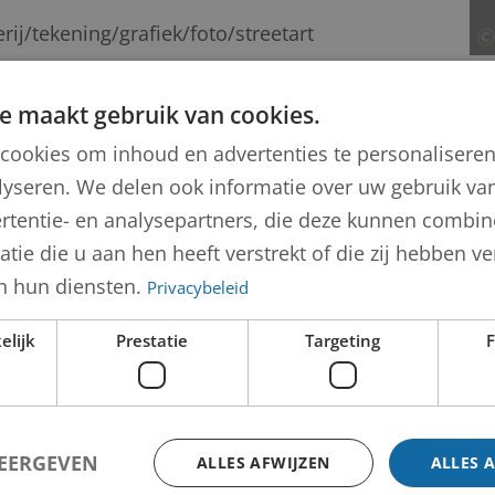
erij/tekening/grafiek/foto/streetart
e maakt gebruik van cookies.
 Petrus Henricus Marie (Jon) Marten
cookies om inhoud en advertenties te personalisere
lyseren. We delen ook informatie over uw gebruik van
rtentie- en analysepartners, die deze kunnen combi
tie die u aan hen heeft verstrekt of die zij hebben 
n hun diensten.
Privacybeleid
elijk
Prestatie
Targeting
F
WEERGEVEN
ALLES AFWIJZEN
ALLES 