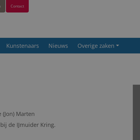
n
Contact
Kunstenaars
Nieuws
Overige zaken
 (Jon) Marten
ij de IJmuider Kring.