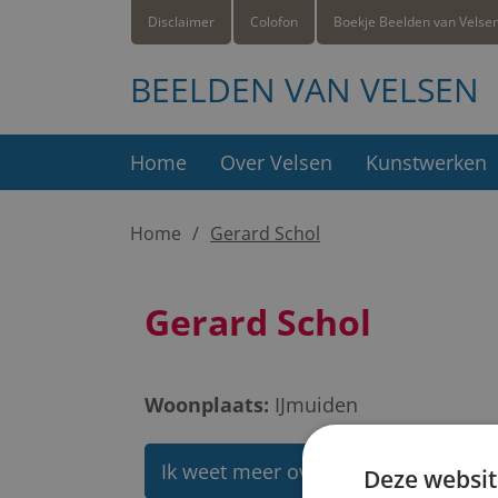
Disclaimer
Colofon
Boekje Beelden van Velse
BEELDEN VAN VELSEN
Home
Over Velsen
Kunstwerken
Home
Gerard Schol
Gerard Schol
Woonplaats:
IJmuiden
Ik weet meer over deze kunstenaar
Deze websit