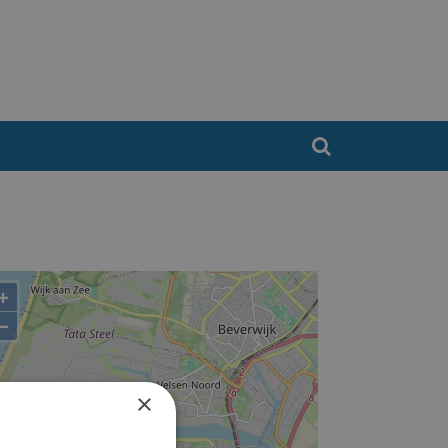
+
−
×