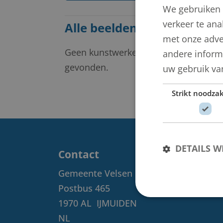
We gebruiken 
verkeer te ana
Alle beelden van Gerard S
met onze adve
Geen kunstwerken
andere informa
gevonden.
uw gebruik va
Strikt noodzak
DETAILS 
Contact
Gemeente Velsen
Postbus 465
1970 AL
IJMUIDEN
NL