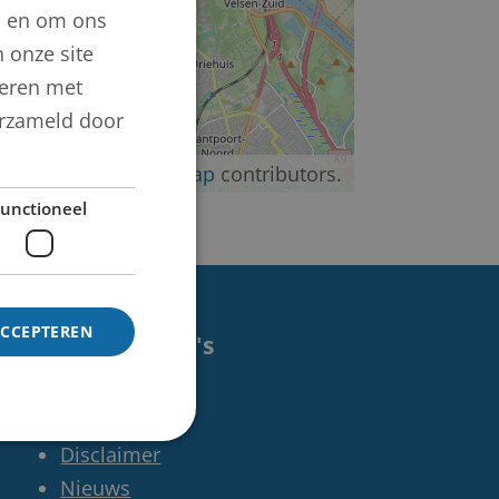
n en om ons
 onze site
neren met
verzameld door
©
OpenStreetMap
contributors.
unctioneel
ACCEPTEREN
Handige pagina's
Contact
Colofon
Disclaimer
Nieuws