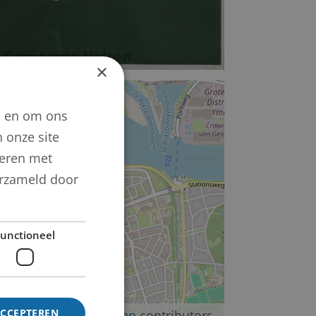
×
+
n en om ons
−
 onze site
neren met
verzameld door
unctioneel
ACCEPTEREN
©
OpenStreetMap
contributors.