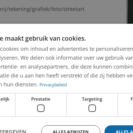
erij/tekening/grafiek/foto/streetart
s
e maakt gebruik van cookies.
cookies om inhoud en advertenties te personalisere
lyseren. We delen ook informatie over uw gebruik van
rtentie- en analysepartners, die deze kunnen combi
tie die u aan hen heeft verstrekt of die zij hebben 
n hun diensten.
Privacybeleid
elijk
Prestatie
Targeting
F
WEERGEVEN
ALLES AFWIJZEN
ALLES 