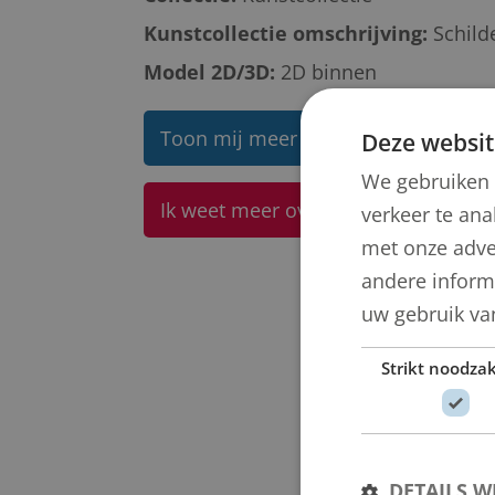
Kunstcollectie omschrijving:
Schild
Model 2D/3D:
2D binnen
Toon mij meer werken van Peter Be
Deze websit
We gebruiken 
Ik weet meer over dit kunstwerk
verkeer te ana
met onze adve
andere informa
uw gebruik va
Strikt noodzak
DETAILS 