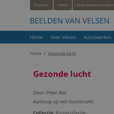
Disclaimer
Colofon
Boekje Beelden van Velse
BEELDEN VAN VELSEN
Home
Over Velsen
Kunstwerken
Home
Gezonde lucht
Gezonde lucht
Door:
Peter Bes
Aankoop op een kunstmarkt.
Collectie:
Kunstcollectie