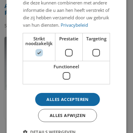
die deze kunnen combineren met andere
Alle beelden van Gordon
informatie die u aan hen heeft verstrekt of
Pheil
die zij hebben verzameld door uw gebruik
van hun diensten.
Privacybeleid
Showing
1-1
of
1
item.
Strikt
Prestatie
Targeting
noodzakelijk
Functioneel
Chairman of the board
ALLES ACCEPTEREN
Gordon Pheil
ALLES AFWIJZEN
DETAILS WEERGEVEN