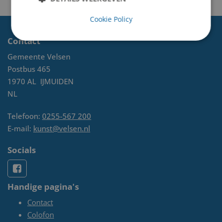
Cookie Policy
Contact
Gemeente Velsen
Postbus 465
1970 AL
IJMUIDEN
NL
Telefoon:
0255-567 200
E-mail:
kunst@velsen.nl
Socials
Handige pagina's
Contact
Colofon