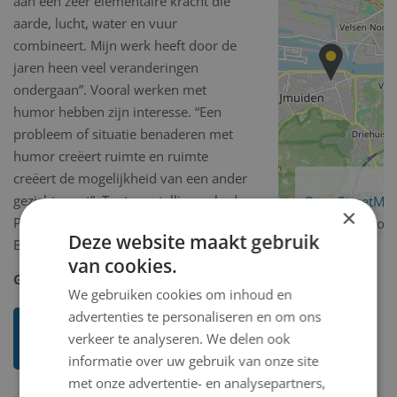
aan een zeer elementaire kracht die
aarde, lucht, water en vuur
combineert. Mijn werk heeft door de
jaren heen veel veranderingen
ondergaan”. Vooral werken met
humor hebben zijn interesse. “Een
probleem of situatie benaderen met
humor creëert ruimte en ruimte
creëert de mogelijkheid van een ander
gezichtspunt”. Tentoonstellingen had
OpenStreetMa
×
Pheil in diverse Nederlandse, Duitse,
contributors
Deze website maakt gebruik
Belgische en Amerikaanse steden.
van cookies.
Geboorteplaats:
Detroit (VS) - 1929
We gebruiken cookies om inhoud en
advertenties te personaliseren en om ons
Ik weet meer over deze
verkeer te analyseren. We delen ook
kunstenaar
informatie over uw gebruik van onze site
met onze advertentie- en analysepartners,