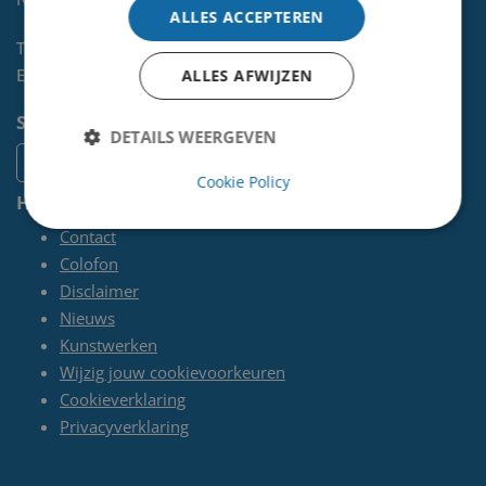
ALLES ACCEPTEREN
Telefoon:
0255-567 200
E-mail:
kunst@velsen.nl
ALLES AFWIJZEN
Socials
DETAILS WEERGEVEN
Cookie Policy
Handige pagina's
Contact
Colofon
Disclaimer
Nieuws
Kunstwerken
Wijzig jouw cookievoorkeuren
Cookieverklaring
Privacyverklaring