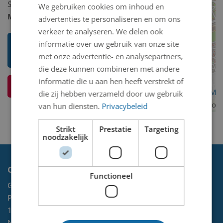
Schilderij/tekening/grafiek/foto/streetart
We gebruiken cookies om inhoud en
Model 2D/3D:
2D binnen
advertenties te personaliseren en om ons
verkeer te analyseren. We delen ook
Toon mij meer werken van Paul
informatie over uw gebruik van onze site
Peter Otto Harrie (Paul) Höhner
met onze advertentie- en analysepartners,
die deze kunnen combineren met andere
informatie die u aan hen heeft verstrekt of
Ik weet meer over dit kunstwerk
OpenStreetMa
die zij hebben verzameld door uw gebruik
contributors
van hun diensten.
Privacybeleid
Strikt
Prestatie
Targeting
noodzakelijk
Contact
Functioneel
Gemeente Velsen
Postbus 465
1970 AL
IJMUIDEN
NL