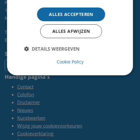
Postbus 465
1970 AL
IJMUIDEN
ALLES ACCEPTEREN
NL
ALLES AFWIJZEN
Telefoon:
0255-567 200
E-mail:
kunst@velsen.nl
DETAILS WEERGEVEN
Socials
Cookie Policy
Handige pagina's
Contact
Colofon
Disclaimer
Nieuws
Kunstwerken
Wijzig jouw cookievoorkeuren
Cookieverklaring