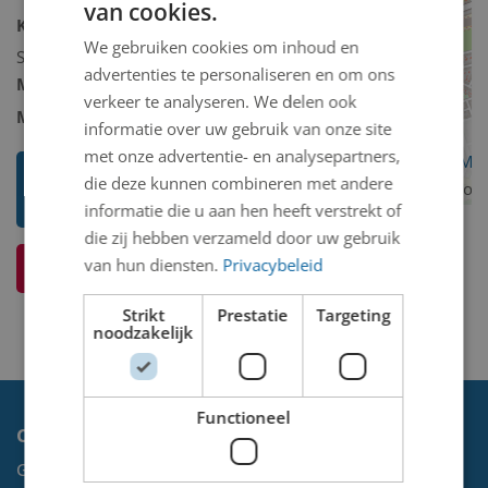
van cookies.
Kunstcollectie omschrijving:
We gebruiken cookies om inhoud en
Schilderij/tekening/grafiek/foto/streetart
advertenties te personaliseren en om ons
Model 2D/3D:
2D binnen
verkeer te analyseren. We delen ook
Materiaal 2D/3D diverse:
Foto
informatie over uw gebruik van onze site
met onze advertentie- en analysepartners,
OpenStreetMa
Toon mij meer werken van Kuno
die deze kunnen combineren met andere
contributors
Grommers
informatie die u aan hen heeft verstrekt of
die zij hebben verzameld door uw gebruik
van hun diensten.
Privacybeleid
Ik weet meer over dit kunstwerk
Strikt
Prestatie
Targeting
noodzakelijk
Functioneel
Contact
Gemeente Velsen