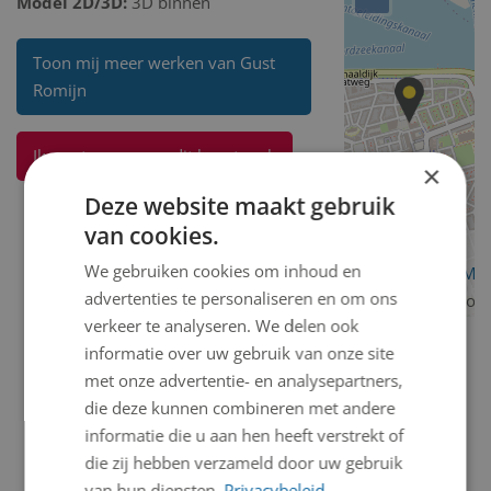
Model 2D/3D:
3D binnen
Toon mij meer werken van Gust
Romijn
Ik weet meer over dit kunstwerk
×
Deze website maakt gebruik
van cookies.
We gebruiken cookies om inhoud en
OpenStreetMa
advertenties te personaliseren en om ons
contributors
verkeer te analyseren. We delen ook
informatie over uw gebruik van onze site
met onze advertentie- en analysepartners,
die deze kunnen combineren met andere
informatie die u aan hen heeft verstrekt of
die zij hebben verzameld door uw gebruik
van hun diensten.
Privacybeleid