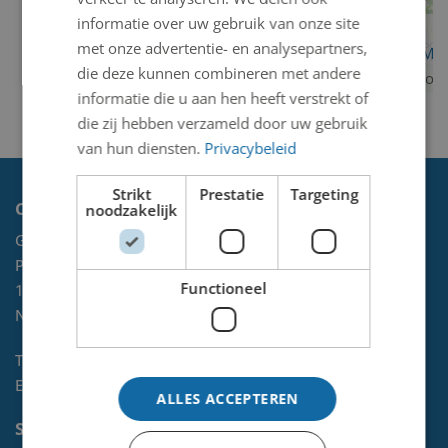
informatie over uw gebruik van onze site
met onze advertentie- en analysepartners,
OpenStreetMa
die deze kunnen combineren met andere
contributors
informatie die u aan hen heeft verstrekt of
die zij hebben verzameld door uw gebruik
van hun diensten.
Privacybeleid
Strikt
Prestatie
Targeting
Contact
noodzakelijk
Gemeente Velsen
Postbus 465
Functioneel
1970 AL
IJMUIDEN
NL
Telefoon:
0255-567 200
E-mail:
kunst@velsen.nl
ALLES ACCEPTEREN
Socials