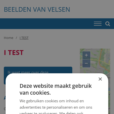
BEELDEN VAN VELSEN
Home
I TEST
I TEST
+
−
Ik weet meer over deze
×
kunstenaar
Deze website maakt gebruik
van cookies.
Alle beelden van I TEST
We gebruiken cookies om inhoud en
advertenties te personaliseren en om ons
Geen kunstwerken gevonden.
verkeer te analyseren. We delen ook