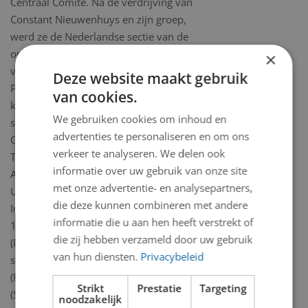
Centraal Comite. Na de verdrijving van
Constant Nieuwenhuys en zijn groep,
werd ze de Nederlandse sectie van de
organisatie. In 1968 drukte en
×
verspreide zij revolutionaire affiches in
Deze website maakt gebruik
Prijs. In 1970 verliet ze Jorn en ze
van cookies.
keerde terug naar Amsterdam. Een
We gebruiken cookies om inhoud en
samenvatting van haar c.v.: 1959: lid
advertenties te personaliseren en om ons
Gruppe Spur/1958-1961: assistente
verkeer te analyseren. We delen ook
Toegepaste kunst Stedelijk Museum
informatie over uw gebruik van onze site
Amsterdam, Kunstgeschiedenis
met onze advertentie- en analysepartners,
UvA/1960-1962: lid van de
die deze kunnen combineren met andere
Internationale Situationniste/1960-
informatie die u aan hen heeft verstrekt of
1962: ‘Atelier 17′, Stanley Hayter
die zij hebben verzameld door uw gebruik
(Parijs, Frankrijk)/1962: eerste
van hun diensten.
Privacybeleid
solotentoonstelling Gallery Delta
(Rotterdam) en Gallery Moderne
Strikt
Prestatie
Targeting
(Silkeborg, Denemarken)/1970:
noodzakelijk