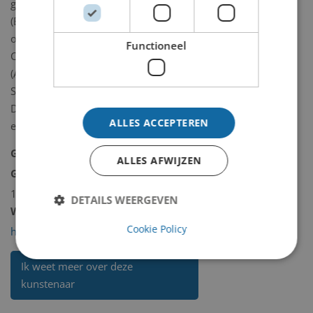
gastdocent TH Twente
(Enschede)/2003:
overzichtstentoonstellingen in het
Functioneel
Cobra Museum voor Moderne kunst
(Amstelveen) en in Kunst Centeret
Silkeborg Bad (Silkeborg,
Denemarken). In 2009 overleed haar
ALLES ACCEPTEREN
echtgenoot Tom Weyland.
Geboorteplaats:
Enschede
ALLES AFWIJZEN
Geboortedatum:
vrijdag 3 februari
1939
DETAILS WEERGEVEN
Website:
Cookie Policy
http://www.jacquelinedejong.com/
Ik weet meer over deze
kunstenaar