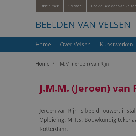
Disclaimer
Colofon
Boekje Beelden van Velse
BEELDEN VAN VELSEN
Home
Over Velsen
Kunstwerken
Home
J.M.M. (Jeroen) van Rijn
J.M.M. (Jeroen) van 
Jeroen van Rijn is beeldhouwer, insta
Opleiding: M.T.S. Bouwkundig tekena
Rotterdam.