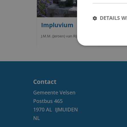
DETAILS 
Impluvium
J.M.M. (Jeroen) van Rijn
Contact
Gemeente Velsen
Postbus 465
1970 AL
IJMUIDEN
NL