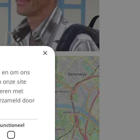
×
+
n en om ons
−
 onze site
neren met
verzameld door
unctioneel