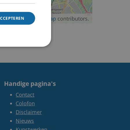
©
OpenStreetMap
contributors.
ACCEPTEREN
Handige pagina's
Contact
Colofon
Disclaimer
Nieuws
Kunstwerken