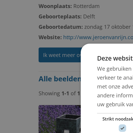
Woonplaats:
Rotterdam
Geboorteplaats:
Delft
Geboortedatum:
zondag 17 oktober
Website:
http://www.jeroenvanrijn.
Ik weet meer over deze kunstenaar
Deze websit
We gebruiken 
Alle beelden van J.M.M. (Je
verkeer te ana
met onze adve
Showing
1-1
of
1
item.
andere informa
uw gebruik va
Strikt noodzak