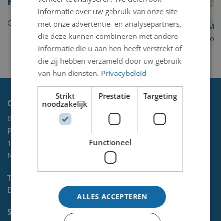
Heer
informatie over uw gebruik van onze site
Geen kunstwerken gevonden.
met onze advertentie- en analysepartners,
OpenStreetMa
die deze kunnen combineren met andere
contributors
informatie die u aan hen heeft verstrekt of
die zij hebben verzameld door uw gebruik
van hun diensten.
Privacybeleid
Strikt
Prestatie
Targeting
Contact
noodzakelijk
Gemeente Velsen
Postbus 465
Functioneel
1970 AL
IJMUIDEN
NL
Telefoon:
0255-567 200
E-mail:
kunst@velsen.nl
ALLES ACCEPTEREN
Socials