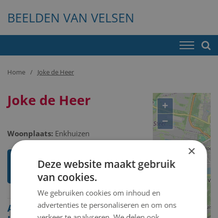
BEELDEN VAN VELSEN
Home
Joke de Heer
Joke de Heer
+
−
Woonplaats:
Enkhuizen
×
Ik weet meer over deze
Deze website maakt gebruik
kunstenaar
van cookies.
We gebruiken cookies om inhoud en
advertenties te personaliseren en om ons
Alle beelden van Joke de
verkeer te analyseren. We delen ook