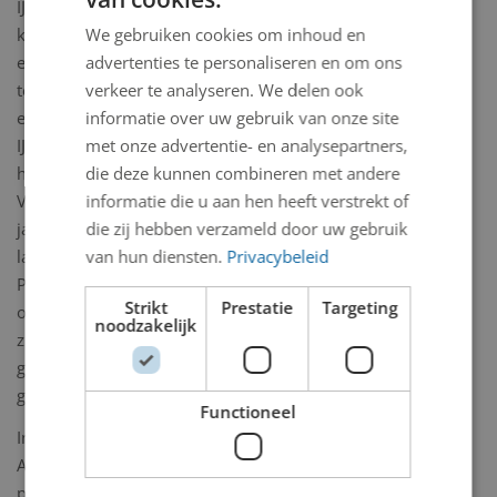
IJmuiden het rauwe
We gebruiken cookies om inhoud en
karakter van IJmuiden laten
advertenties te personaliseren en om ons
ervaren, de
verkeer te analyseren. We delen ook
toegankelijkheid verbeteren
informatie over uw gebruik van onze site
en met trots laten zien wat
met onze advertentie- en analysepartners,
IJmuiden allemaal te bieden
die deze kunnen combineren met andere
heeft. De Kunstcommissie
informatie die u aan hen heeft verstrekt of
Velsen bracht het afgelopen
die zij hebben verzameld door uw gebruik
jaar verschillende locaties
van hun diensten.
Privacybeleid
langs de Haven- en
Pierroute in kaart. Na
Strikt
Prestatie
Targeting
overleg met de eigenaren
noodzakelijk
zijn er verschillende locaties
gevonden waarop Street art
gerealiseerd is en wordt.
Functioneel
In samenwerking met
Amsterdam Street Art zijn
per locatie verschillende