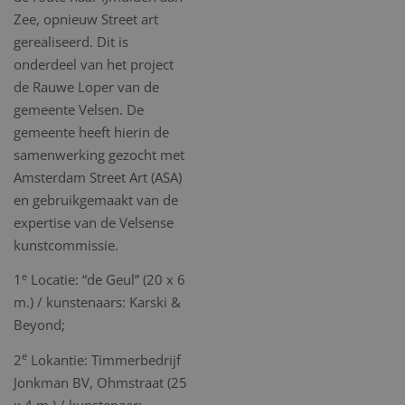
Zee, opnieuw Street art
gerealiseerd. Dit is
onderdeel van het project
de Rauwe Loper van de
gemeente Velsen. De
gemeente heeft hierin de
samenwerking gezocht met
Amsterdam Street Art (ASA)
en gebruikgemaakt van de
expertise van de Velsense
kunstcommissie.
e
1
Locatie: “de Geul” (20 x 6
m.) / kunstenaars: Karski &
Beyond;
e
2
Lokantie: Timmerbedrijf
Jonkman BV, Ohmstraat (25
x 4 m.) / kunstenaar: