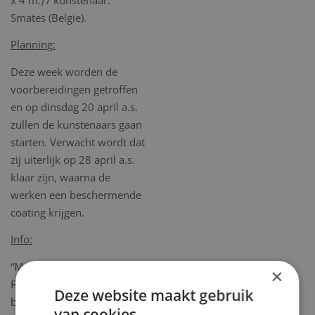
Smates (Belgie).
Planning:
Deze week worden de
voorbereidingen getroffen
en op dinsdag 20 april a.s.
zullen de kunstenaars gaan
starten. Verwacht wordt dat
zij uiterlijk op 28 april a.s.
klaar zijn, waarna de
werken een beschermende
coating krijgen.
Info:
“Met de uitrollen van “de
×
Rauwe Loper” willen we de
Deze website maakt gebruik
bezoekers en inwoners van
van cookies.