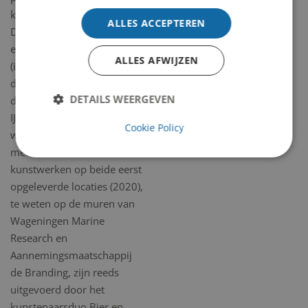
kunstenaars geselecteerd.
ALLES ACCEPTEREN
De selectie resulteerde in
een groep hoogstaande
ALLES AFWIJZEN
(inter)nationale kunstenaars
die met hun werk passen bij
DETAILS WEERGEVEN
de rauwe identiteit van
IJmuiden. Voor dit project
Cookie Policy
wordt ook samengewerkt
met RIGO Verffabriek. De
kunstwerken op beide eerst
opgeleverde locaties (2020),
te weten op de muren van
Wageningen Marine
Research en
Aannemingsmaatschappij
de Branding, zijn reeds
uitgevoerd door het
kunstenaarsduo Bier en