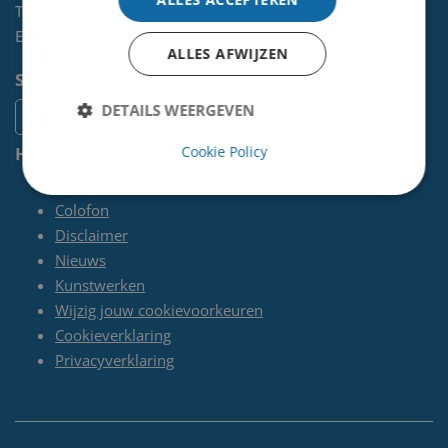
Telefoon:
0255-567 200
E-mail:
kunst@velsen.nl
ALLES AFWIJZEN
Socials
DETAILS WEERGEVEN
Handige pagina's
Cookie Policy
Contact
Colofon
Disclaimer
Nieuws
Kunstwerken
Wijzig jouw cookievoorkeuren
Cookieverklaring
Privacyverklaring