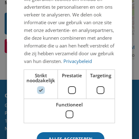
Model 2D/3D:
2D binnen
advertenties te personaliseren en om ons
verkeer te analyseren. We delen ook
Toon mij meer werken van Sees
informatie over uw gebruik van onze site
Vlag
met onze advertentie- en analysepartners,
die deze kunnen combineren met andere
informatie die u aan hen heeft verstrekt of
Ik weet meer over dit kunstwerk
OpenStreetMa
die zij hebben verzameld door uw gebruik
contributors
van hun diensten.
Privacybeleid
Strikt
Prestatie
Targeting
noodzakelijk
Contact
Functioneel
Gemeente Velsen
Postbus 465
1970 AL
IJMUIDEN
NL
ALLES ACCEPTEREN