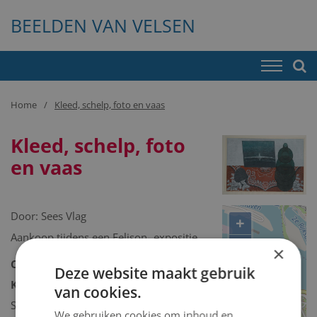
BEELDEN VAN VELSEN
Home
Kleed, schelp, foto en vaas
Kleed, schelp, foto
en vaas
Door:
Sees Vlag
+
Aankoop tijdens een Felison- expositie.
−
×
Collectie:
Kunstcollectie
Deze website maakt gebruik
Kunstcollectie omschrijving:
van cookies.
Schilderij/tekening/grafiek/foto/streetart
We gebruiken cookies om inhoud en