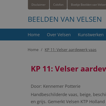
Disclaimer
Colofon
Boekje Beelden van Velse
BEELDEN VAN VELSEN
Home
Over Velsen
Kunstwerken
Home
KP 11: Velser aardewerk vaas
KP 11: Velser aarde
Door:
Kennemer Potterie
Handbeschilderde vaas, beige, beschil
en grijs. Gemerkt Velsen KTP Holland 