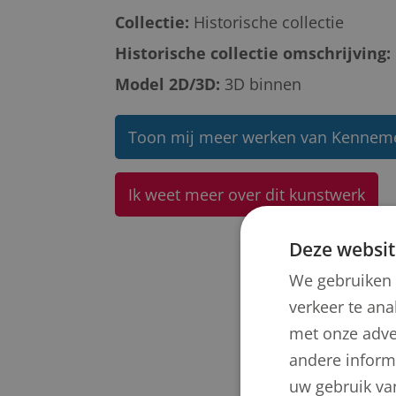
Collectie:
Historische collectie
Historische collectie omschrijving:
Model 2D/3D:
3D binnen
Toon mij meer werken van Kenneme
Ik weet meer over dit kunstwerk
Deze websit
We gebruiken 
verkeer te ana
met onze adve
andere informa
uw gebruik va