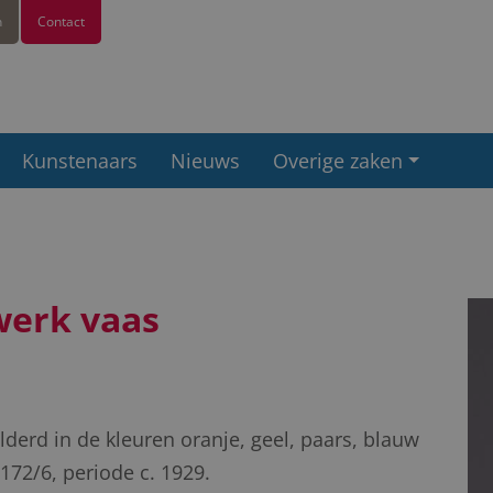
n
Contact
Kunstenaars
Nieuws
Overige zaken
werk vaas
derd in de kleuren oranje, geel, paars, blauw
172/6, periode c. 1929.