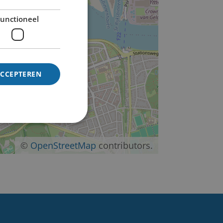
−
unctioneel
ACCEPTEREN
©
OpenStreetMap
contributors.