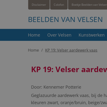
Disclaimer
Colofon
Boekje Beelden van Velse
BEELDEN VAN VELSEN
Home
Over Velsen
Kunstwerken
Home
KP 19: Velser aardewerk vaas
KP 19: Velser aarde
Door:
Kennemer Potterie
Geglazuurde aardewerk vaas, bij de ha
kleuren zwart, oranje/bruin, beige/zw