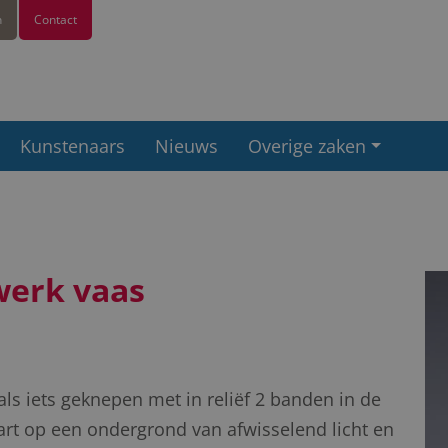
n
Contact
Kunstenaars
Nieuws
Overige zaken
werk vaas
ls iets geknepen met in reliëf 2 banden in de
art op een ondergrond van afwisselend licht en