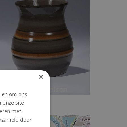
×
n en om ons
 onze site
neren met
verzameld door
+