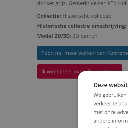
donker grijs. Gemerkt Velsen kTp Holl
Collectie:
Historische collectie
Historische collectie omschrijving:
Model 2D/3D:
3D binnen
Toon mij meer werken van Kenneme
Ik weet meer over dit kunstwerk
Deze websit
We gebruiken 
verkeer te ana
met onze adve
andere informa