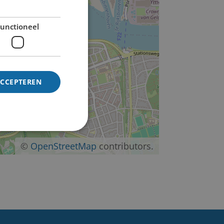
−
unctioneel
ACCEPTEREN
©
OpenStreetMap
contributors.