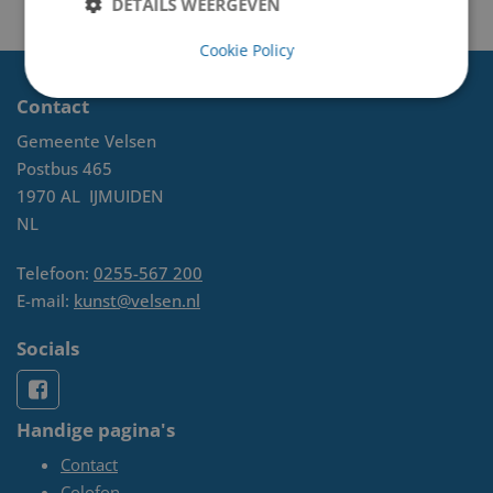
DETAILS WEERGEVEN
Cookie Policy
Contact
Gemeente Velsen
Postbus 465
1970 AL
IJMUIDEN
NL
Telefoon:
0255-567 200
E-mail:
kunst@velsen.nl
Socials
Handige pagina's
Contact
Colofon