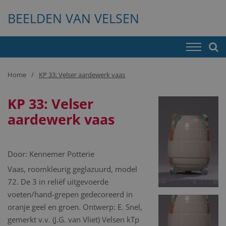
BEELDEN VAN VELSEN
Home
KP 33: Velser aardewerk vaas
KP 33: Velser
aardewerk vaas
Door:
Kennemer Potterie
Vaas, roomkleurig geglazuurd, model
72. De 3 in reliëf uitgevoerde
voeten/hand-grepen gedecoreerd in
oranje geel en groen. Ontwerp: E. Snel,
gemerkt v.v. (J.G. van Vliet) Velsen kTp