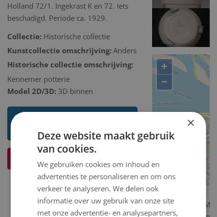
Holland 72/1. Ingekrast K en 72. Iets
beschadigd. Periode ca. 1929.
Collectie:
Historische collectie
Kunstcollectie omschrijving:
Anders
+
Historische collectie omschrijving:
Kennemer potterie
−
Model 2D/3D:
3D binnen
Toon mij meer werken van
×
Kennemer Potterie
Deze website maakt gebruik
van cookies.
Ik weet meer over dit kunstwerk
We gebruiken cookies om inhoud en
advertenties te personaliseren en om ons
verkeer te analyseren. We delen ook
informatie over uw gebruik van onze site
OpenStreetMa
met onze advertentie- en analysepartners,
contributors