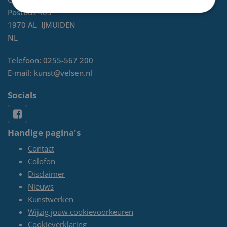
Postbus 465
1970 AL
IJMUIDEN
NL
Telefoon:
0255-567 200
E-mail:
kunst@velsen.nl
Socials
Handige pagina's
Contact
Colofon
Disclaimer
Nieuws
Kunstwerken
Wijzig jouw cookievoorkeuren
Cookieverklaring