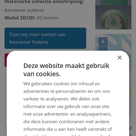
Historische collectie omschrijving:
Kennemer potterie
Model 2D/3D:
3D binnen
Toon mij meer werken van
+
Kennemer Potterie
−
×
Ik weet meer over dit kunstwerk
Deze website maakt gebruik
van cookies.
We gebruiken cookies om inhoud en
advertenties te personaliseren en om ons
verkeer te analyseren. We delen ook
informatie over uw gebruik van onze site
met onze advertentie- en analysepartners,
die deze kunnen combineren met andere
OpenStreetMa
informatie die u aan hen heeft verstrekt of
contributors