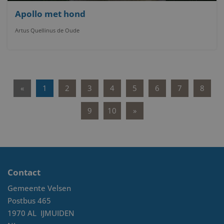
Apollo met hond
Artus Quellinus de Oude
«
1
2
3
4
5
6
7
8
9
10
»
Contact
Gemeente Velsen
Postbus 465
1970 AL
IJMUIDEN