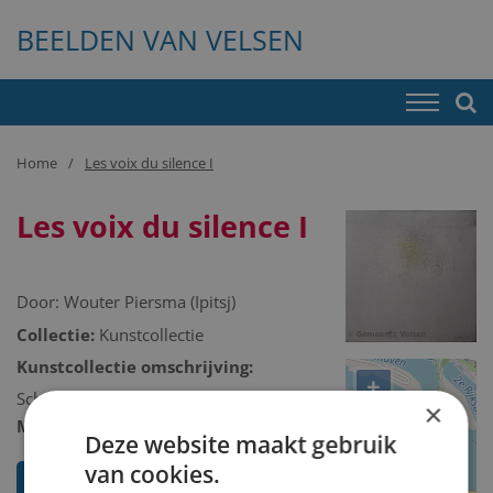
BEELDEN VAN VELSEN
Home
Les voix du silence I
Les voix du silence I
Door:
Wouter Piersma (Ipitsj)
Collectie:
Kunstcollectie
Kunstcollectie omschrijving:
+
Schilderij/tekening/grafiek/foto/streetart
×
−
Model 2D/3D:
2D binnen
Deze website maakt gebruik
van cookies.
Toon mij meer werken van