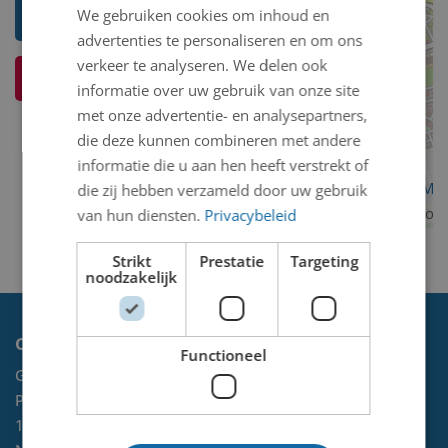
We gebruiken cookies om inhoud en
Wouter Piersma (Ipitsj)
advertenties te personaliseren en om ons
verkeer te analyseren. We delen ook
Ik weet meer over dit kunstwerk
informatie over uw gebruik van onze site
met onze advertentie- en analysepartners,
die deze kunnen combineren met andere
informatie die u aan hen heeft verstrekt of
OpenStreetMa
die zij hebben verzameld door uw gebruik
contributors
van hun diensten.
Privacybeleid
Strikt
Prestatie
Targeting
noodzakelijk
Contact
Functioneel
Gemeente Velsen
Postbus 465
1970 AL
IJMUIDEN