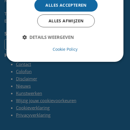
NL
ALLES ACCEPTEREN
Telefoon:
0255-567 200
ALLES AFWIJZEN
E-mail:
kunst@velsen.nl
Socials
DETAILS WEERGEVEN
Cookie Policy
Handige pagina's
Contact
Colofon
Disclaimer
Nieuws
Kunstwerken
Wijzig jouw cookievoorkeuren
Cookieverklaring
Privacyverklaring