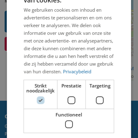
Model 2D/3D:
2D binnen
We gebruiken cookies om inhoud en
advertenties te personaliseren en om ons
Toon mij meer werken van Arie
verkeer te analyseren. We delen ook
Schouten
informatie over uw gebruik van onze site
met onze advertentie- en analysepartners,
Ik weet meer over dit kunstwerk
die deze kunnen combineren met andere
informatie die u aan hen heeft verstrekt of
die zij hebben verzameld door uw gebruik
OpenStreetMa
van hun diensten.
Privacybeleid
contributors
Strikt
Prestatie
Targeting
noodzakelijk
Functioneel
Contact
Gemeente Velsen
Postbus 465